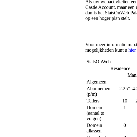
Als uw webactiviteiten ee
Castle Account, maar een ei
dan is het StatsOnWeb Pala
op een hoger plan stelt.
Voor meer informatie m.b.t
mogelijkheden kunt u
hier
StatsOnWeb
Residence
Mans
Algemeen
Abonnement
2.25*
4.
(p/m)
Tellers
10
Domein
1
(aantal te
volgen)
Domein
0
aliassen