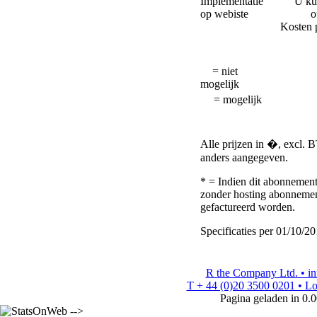
Implementatie
U kun
op webiste
o
Kosten 
= niet
mogelijk
= mogelijk
Alle prijzen in �, excl. 
anders aangegeven.
* = Indien dit abonnement
zonder hosting abonnement)
gefactureerd worden.
Specificaties per 01/10/20
R the Company Ltd. • i
T + 44 (0)20 3500 0201 • L
Pagina geladen in 0.
-->