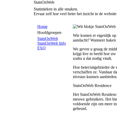
StatsOnWeb
Statistieken in alle smaken.
Ervaar zelf hoe veel beter het inzicht in de website
Home
StatsOnWeb
Hoofdgroepen
Wie komen er eigenlijk op 
StatsOnWeb
aandacht? Wanneer haken 
StatsOnWeb Info
FAQ
We geven u graag de midde
krijgt live in beeld hoe uw
zodra u dat nodig vindt.
Hoe beter/uitgebrieder de s
verschaffen ze. Vandaar dat
niveaus kunnen aanbieden
StatsOnWeb Residence
Het StatsOnWeb Residence 
nieuwe gebruikers. Het bie
voldoende zijn om meer inz
gebeurd.