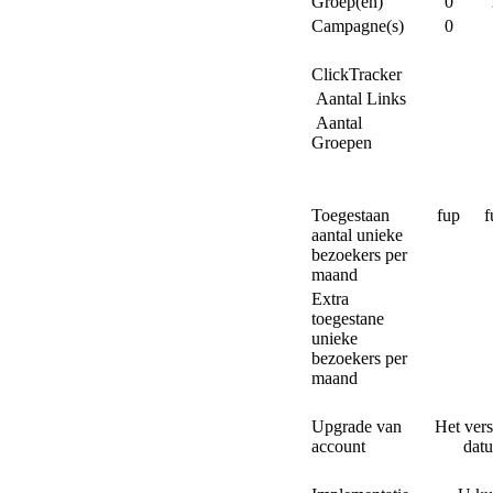
Groep(en)
0
Campagne(s)
0
ClickTracker
Aantal Links
Aantal
Groepen
Toegestaan
fup
f
aantal unieke
bezoekers per
maand
Extra
toegestane
unieke
bezoekers per
maand
Upgrade van
Het vers
account
dat